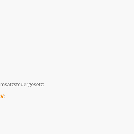
msatzsteuergesetz:
tV
: